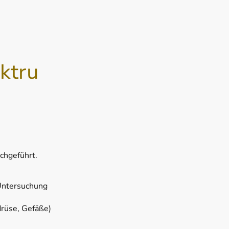
ktru
chgeführt.
 Untersuchung
drüse, Gefäße)